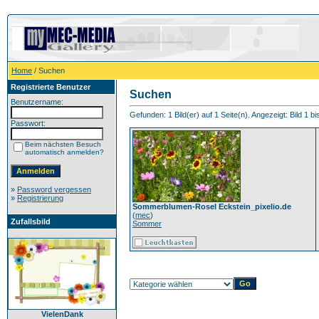
Home
/ Suchen
Registrierte Benutzer
Suchen
Benutzername:
Gefunden: 1 Bild(er) auf 1 Seite(n). Angezeigt: Bild 1 bi
Passwort:
Beim nächsten Besuch
automatisch anmelden?
»
Password vergessen
»
Registrierung
Sommerblumen-Rosel Eckstein_pixelio.de
(
mec
)
Zufallsbild
Sommer
VielenDank