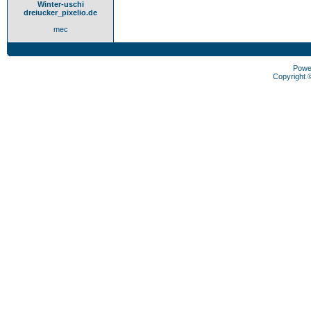
Winter-uschi
dreiucker_pixelio.de
mec
Powe
Copyright