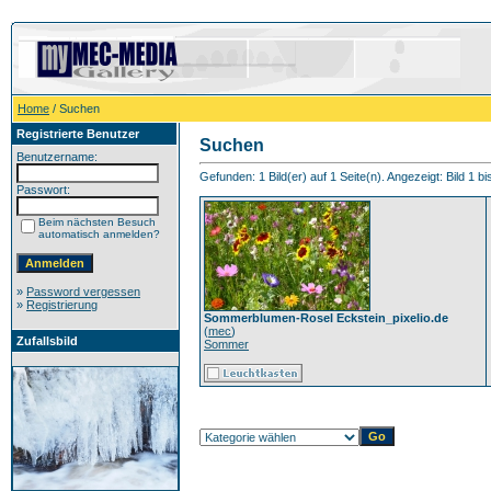
Home
/ Suchen
Registrierte Benutzer
Suchen
Benutzername:
Gefunden: 1 Bild(er) auf 1 Seite(n). Angezeigt: Bild 1 bi
Passwort:
Beim nächsten Besuch
automatisch anmelden?
»
Password vergessen
»
Registrierung
Sommerblumen-Rosel Eckstein_pixelio.de
(
mec
)
Zufallsbild
Sommer