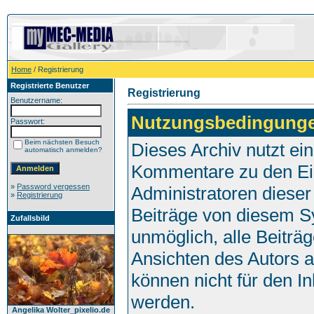
Home
/ Registrierung
Registrierte Benutzer
Registrierung
Benutzername:
Nutzungsbedingung
Passwort:
Beim nächsten Besuch
Dieses Archiv nutzt e
automatisch anmelden?
Kommentare zu den Ei
»
Password vergessen
Administratoren dieser
»
Registrierung
Beiträge von diesem Sy
Zufallsbild
unmöglich, alle Beiträg
Ansichten des Autors 
können nicht für den I
werden.
Angelika Wolter_pixelio.de