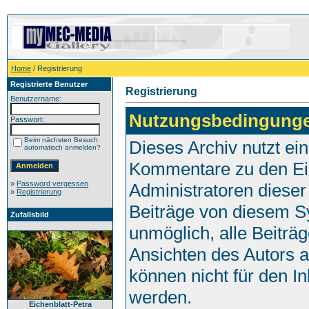
Home
/ Registrierung
Registrierte Benutzer
Registrierung
Benutzername:
Nutzungsbedingung
Passwort:
Beim nächsten Besuch
Dieses Archiv nutzt e
automatisch anmelden?
Kommentare zu den Ei
»
Password vergessen
Administratoren dieser
»
Registrierung
Beiträge von diesem Sy
Zufallsbild
unmöglich, alle Beiträg
Ansichten des Autors 
können nicht für den I
werden.
Eichenblatt-Petra