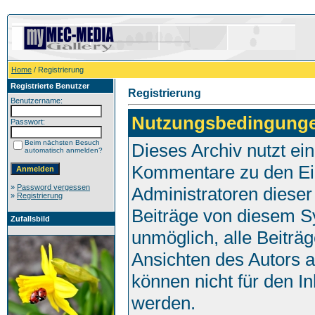
Home
/ Registrierung
Registrierte Benutzer
Registrierung
Benutzername:
Nutzungsbedingung
Passwort:
Beim nächsten Besuch
Dieses Archiv nutzt e
automatisch anmelden?
Kommentare zu den Ei
»
Password vergessen
Administratoren dieser
»
Registrierung
Beiträge von diesem Sy
Zufallsbild
unmöglich, alle Beiträg
Ansichten des Autors 
können nicht für den I
werden.