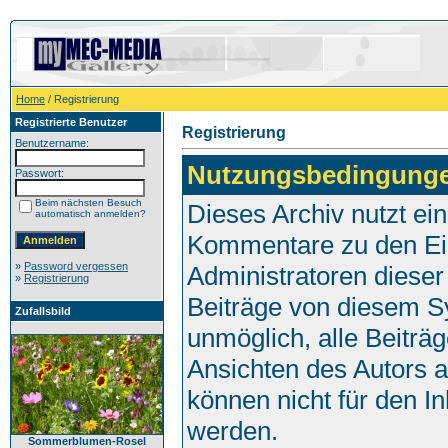
Home
/ Registrierung
Registrierte Benutzer
Registrierung
Benutzername:
Nutzungsbedingung
Passwort:
Beim nächsten Besuch
Dieses Archiv nutzt e
automatisch anmelden?
Kommentare zu den Ei
»
Password vergessen
Administratoren dieser
»
Registrierung
Beiträge von diesem Sy
Zufallsbild
unmöglich, alle Beiträg
Ansichten des Autors 
können nicht für den I
werden.
Sommerblumen-Rosel