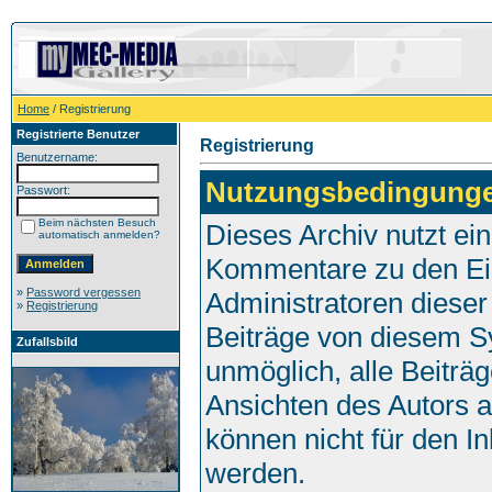
Home
/ Registrierung
Registrierte Benutzer
Registrierung
Benutzername:
Nutzungsbedingung
Passwort:
Beim nächsten Besuch
Dieses Archiv nutzt e
automatisch anmelden?
Kommentare zu den Ei
»
Password vergessen
Administratoren dieser
»
Registrierung
Beiträge von diesem Sy
Zufallsbild
unmöglich, alle Beiträg
Ansichten des Autors 
können nicht für den I
werden.