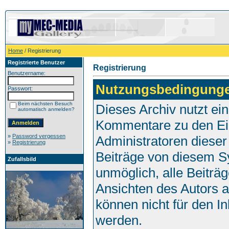
Home
/ Registrierung
Registrierte Benutzer
Registrierung
Benutzername:
Nutzungsbedingung
Passwort:
Beim nächsten Besuch
Dieses Archiv nutzt e
automatisch anmelden?
Kommentare zu den Ei
»
Password vergessen
Administratoren dieser
»
Registrierung
Beiträge von diesem Sy
Zufallsbild
unmöglich, alle Beiträg
Ansichten des Autors 
können nicht für den I
werden.