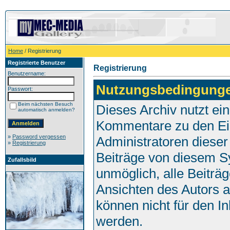
Home
/ Registrierung
Registrierte Benutzer
Registrierung
Benutzername:
Nutzungsbedingung
Passwort:
Beim nächsten Besuch
Dieses Archiv nutzt e
automatisch anmelden?
Kommentare zu den Ei
»
Password vergessen
Administratoren dieser
»
Registrierung
Beiträge von diesem Sy
Zufallsbild
unmöglich, alle Beiträg
Ansichten des Autors 
können nicht für den I
werden.