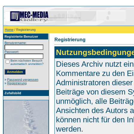
Home
/ Registrierung
Registrierte Benutzer
Registrierung
Benutzername:
Nutzungsbedingung
Passwort:
Beim nächsten Besuch
Dieses Archiv nutzt e
automatisch anmelden?
Kommentare zu den Ei
»
Password vergessen
Administratoren dieser
»
Registrierung
Beiträge von diesem Sy
Zufallsbild
unmöglich, alle Beiträg
Ansichten des Autors 
können nicht für den I
werden.