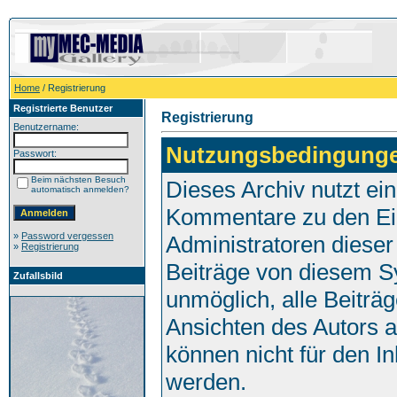
Home
/ Registrierung
Registrierte Benutzer
Registrierung
Benutzername:
Nutzungsbedingung
Passwort:
Beim nächsten Besuch
Dieses Archiv nutzt e
automatisch anmelden?
Kommentare zu den Ei
»
Password vergessen
Administratoren dieser
»
Registrierung
Beiträge von diesem Sy
Zufallsbild
unmöglich, alle Beiträg
Ansichten des Autors 
können nicht für den I
werden.