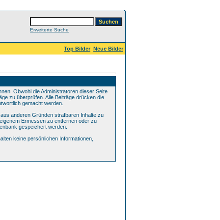
Erweiterte Suche
Top Bilder
Neue Bilder
en. Obwohl die Administratoren dieser Seite
äge zu überprüfen. Alle Beiträge drücken die
ntwortlich gemacht werden.
r aus anderen Gründen strafbaren Inhalte zu
ch eigenem Ermessen zu entfernen oder zu
tenbank gespeichert werden.
lten keine persönlichen Informationen,