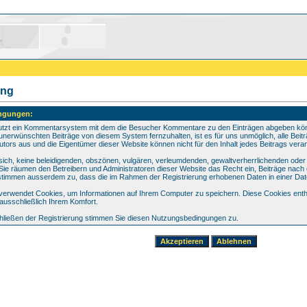
ung
ngungen:
utzt ein Kommentarsystem mit dem die Besucher Kommentare zu den Einträgen abgeben könn
unerwünschten Beiträge von diesem System fernzuhalten, ist es für uns unmöglich, alle Beitr
utors aus und die Eigentümer dieser Website können nicht für den Inhalt jedes Beitrags vera
n sich, keine beleidigenden, obszönen, vulgären, verleumdenden, gewaltverherrlichenden ode
. Sie räumen den Betreibern und Administratoren dieser Website das Recht ein, Beiträge na
 stimmen ausserdem zu, dass die im Rahmen der Registrierung erhobenen Daten in einer Da
erwendet Cookies, um Informationen auf Ihrem Computer zu speichern. Diese Cookies entha
ausschließlich Ihrem Komfort.
ließen der Registrierung stimmen Sie diesen Nutzungsbedingungen zu.