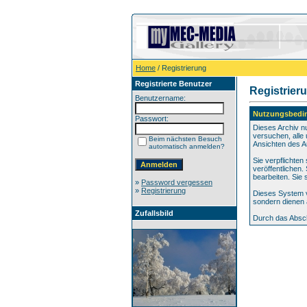
Home
/ Registrierung
Registrierte Benutzer
Registrier
Benutzername:
Nutzungsbedi
Passwort:
Dieses Archiv n
versuchen, alle 
Beim nächsten Besuch
Ansichten des A
automatisch anmelden?
Sie verpflichte
veröffentlichen
bearbeiten. Sie
»
Password vergessen
»
Registrierung
Dieses System v
sondern dienen 
Zufallsbild
Durch das Absch