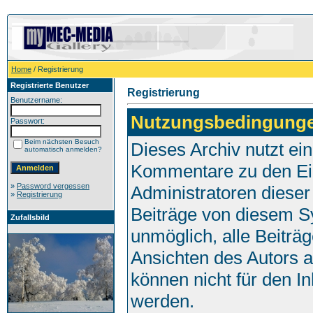
Home
/ Registrierung
Registrierte Benutzer
Registrierung
Benutzername:
Nutzungsbedingung
Passwort:
Beim nächsten Besuch
Dieses Archiv nutzt e
automatisch anmelden?
Kommentare zu den Ei
»
Password vergessen
Administratoren dieser
»
Registrierung
Beiträge von diesem Sy
Zufallsbild
unmöglich, alle Beiträg
Ansichten des Autors 
können nicht für den I
werden.