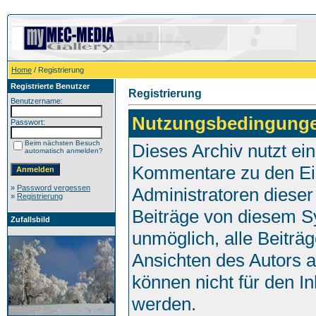
Home
/ Registrierung
Registrierte Benutzer
Registrierung
Benutzername:
Nutzungsbedingung
Passwort:
Beim nächsten Besuch
Dieses Archiv nutzt e
automatisch anmelden?
Kommentare zu den Ei
»
Password vergessen
Administratoren dieser
»
Registrierung
Beiträge von diesem Sy
Zufallsbild
unmöglich, alle Beiträg
Ansichten des Autors 
können nicht für den I
werden.