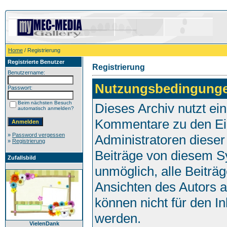
Home
/ Registrierung
Registrierte Benutzer
Registrierung
Benutzername:
Nutzungsbedingung
Passwort:
Beim nächsten Besuch
Dieses Archiv nutzt e
automatisch anmelden?
Kommentare zu den Ei
»
Password vergessen
Administratoren dieser
»
Registrierung
Beiträge von diesem Sy
Zufallsbild
unmöglich, alle Beiträg
Ansichten des Autors 
können nicht für den I
werden.
VielenDank