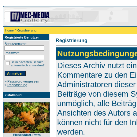
Home
/ Registrierung
Registrierte Benutzer
Registrierung
Benutzername:
Nutzungsbedingung
Passwort:
Beim nächsten Besuch
Dieses Archiv nutzt e
automatisch anmelden?
Kommentare zu den Ei
»
Password vergessen
Administratoren dieser
»
Registrierung
Beiträge von diesem Sy
Zufallsbild
unmöglich, alle Beiträg
Ansichten des Autors 
können nicht für den I
werden.
Eichenblatt-Petra