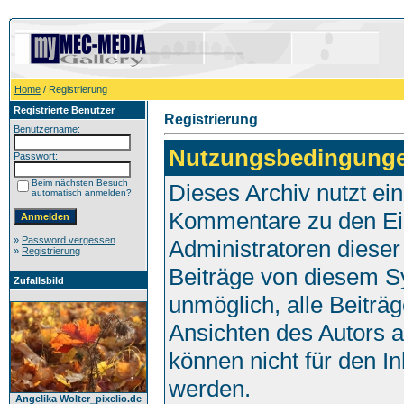
Home
/ Registrierung
Registrierte Benutzer
Registrierung
Benutzername:
Nutzungsbedingung
Passwort:
Beim nächsten Besuch
Dieses Archiv nutzt e
automatisch anmelden?
Kommentare zu den Ei
»
Password vergessen
Administratoren dieser
»
Registrierung
Beiträge von diesem Sy
Zufallsbild
unmöglich, alle Beiträg
Ansichten des Autors 
können nicht für den I
werden.
Angelika Wolter_pixelio.de