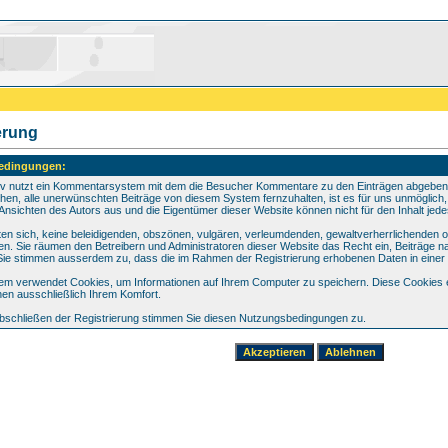
erung
edingungen:
iv nutzt ein Kommentarsystem mit dem die Besucher Kommentare zu den Einträgen abgeben 
hen, alle unerwünschten Beiträge von diesem System fernzuhalten, ist es für uns unmöglich, a
Ansichten des Autors aus und die Eigentümer dieser Website können nicht für den Inhalt jed
hten sich, keine beleidigenden, obszönen, vulgären, verleumdenden, gewaltverherrlichenden 
hen. Sie räumen den Betreibern und Administratoren dieser Website das Recht ein, Beiträge
 Sie stimmen ausserdem zu, dass die im Rahmen der Registrierung erhobenen Daten in eine
em verwendet Cookies, um Informationen auf Ihrem Computer zu speichern. Diese Cookies en
en ausschließlich Ihrem Komfort.
bschließen der Registrierung stimmen Sie diesen Nutzungsbedingungen zu.