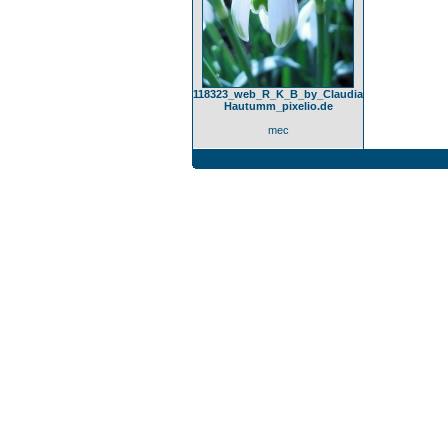
118323_web_R_K_B_by_Claudia
Hautumm_pixelio.de
mec