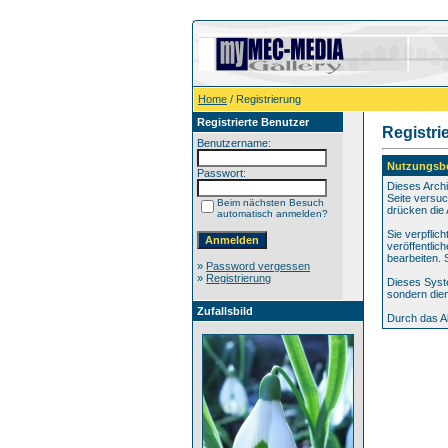
Home
/ Registrierung
Registrierte Benutzer
Registri
Benutzername:
Nutzungsb
Passwort:
Dieses Arch
Seite versuc
Beim nächsten Besuch
drücken die 
automatisch anmelden?
Sie verpflic
veröffentlic
bearbeiten.
»
Password vergessen
»
Registrierung
Dieses Syst
sondern dien
Zufallsbild
Durch das A