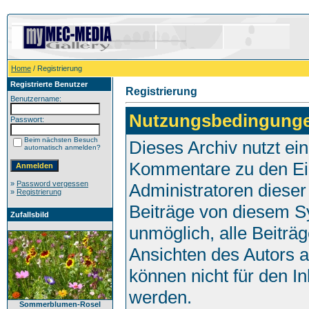
Home
/ Registrierung
Registrierte Benutzer
Registrierung
Benutzername:
Nutzungsbedingung
Passwort:
Beim nächsten Besuch
Dieses Archiv nutzt e
automatisch anmelden?
Kommentare zu den Ei
»
Password vergessen
Administratoren dieser
»
Registrierung
Beiträge von diesem Sy
Zufallsbild
unmöglich, alle Beiträg
Ansichten des Autors 
können nicht für den I
werden.
Sommerblumen-Rosel