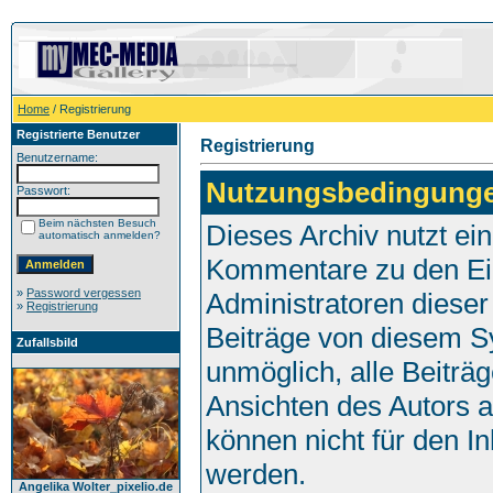
Home
/ Registrierung
Registrierte Benutzer
Registrierung
Benutzername:
Nutzungsbedingung
Passwort:
Beim nächsten Besuch
Dieses Archiv nutzt e
automatisch anmelden?
Kommentare zu den Ei
»
Password vergessen
Administratoren dieser
»
Registrierung
Beiträge von diesem Sy
Zufallsbild
unmöglich, alle Beiträg
Ansichten des Autors 
können nicht für den I
werden.
Angelika Wolter_pixelio.de