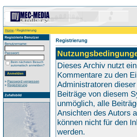
Home
/ Registrierung
Registrierte Benutzer
Registrierung
Benutzername:
Nutzungsbedingung
Passwort:
Beim nächsten Besuch
Dieses Archiv nutzt e
automatisch anmelden?
Kommentare zu den Ei
»
Password vergessen
Administratoren dieser
»
Registrierung
Beiträge von diesem Sy
Zufallsbild
unmöglich, alle Beiträg
Ansichten des Autors 
können nicht für den I
werden.