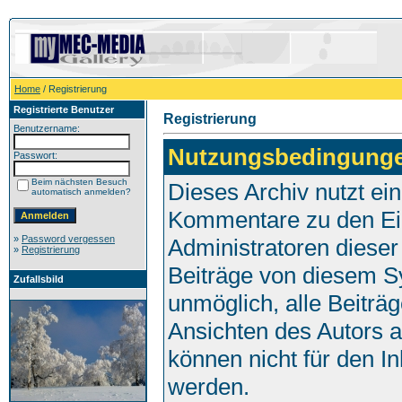
Home
/ Registrierung
Registrierte Benutzer
Registrierung
Benutzername:
Nutzungsbedingung
Passwort:
Beim nächsten Besuch
Dieses Archiv nutzt e
automatisch anmelden?
Kommentare zu den Ei
»
Password vergessen
Administratoren dieser
»
Registrierung
Beiträge von diesem Sy
Zufallsbild
unmöglich, alle Beiträg
Ansichten des Autors 
können nicht für den I
werden.