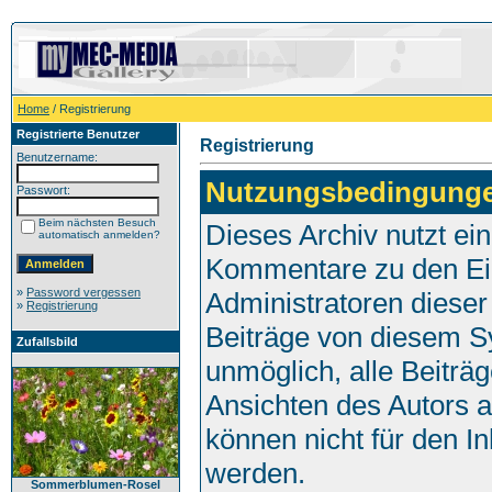
Home
/ Registrierung
Registrierte Benutzer
Registrierung
Benutzername:
Nutzungsbedingung
Passwort:
Beim nächsten Besuch
Dieses Archiv nutzt e
automatisch anmelden?
Kommentare zu den Ei
»
Password vergessen
Administratoren dieser
»
Registrierung
Beiträge von diesem Sy
Zufallsbild
unmöglich, alle Beiträg
Ansichten des Autors 
können nicht für den I
werden.
Sommerblumen-Rosel