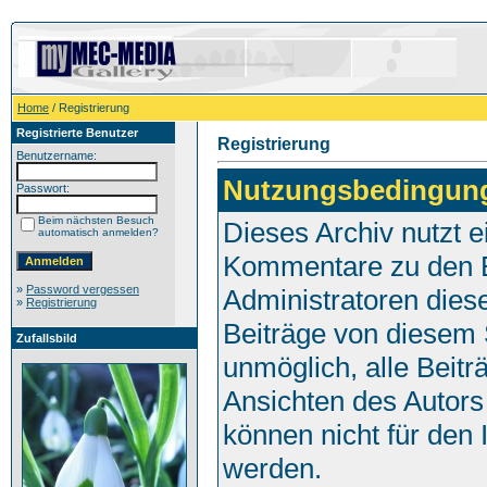
Home
/ Registrierung
Registrierte Benutzer
Registrierung
Benutzername:
Nutzungsbedingun
Passwort:
Beim nächsten Besuch
Dieses Archiv nutzt
automatisch anmelden?
Kommentare zu den E
»
Password vergessen
Administratoren dies
»
Registrierung
Beiträge von diesem S
Zufallsbild
unmöglich, alle Beitr
Ansichten des Autors
können nicht für den 
werden.