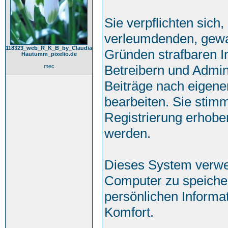
Sie verpflichten sich
verleumdenden, gewa
118323_web_R_K_B_by_Claudia
Gründen strafbaren In
Hautumm_pixelio.de
Betreibern und Admin
mec
Beiträge nach eigen
bearbeiten. Sie sti
Registrierung erhobe
werden.
Dieses System verwe
Computer zu speicher
persönlichen Informa
Komfort.