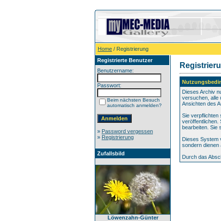
Home
/ Registrierung
Registrierte Benutzer
Registrier
Benutzername:
Nutzungsbedi
Passwort:
Dieses Archiv n
versuchen, alle 
Beim nächsten Besuch
Ansichten des A
automatisch anmelden?
Sie verpflichte
veröffentlichen
bearbeiten. Sie
»
Password vergessen
»
Registrierung
Dieses System v
sondern dienen 
Zufallsbild
Durch das Absch
Löwenzahn-Günter