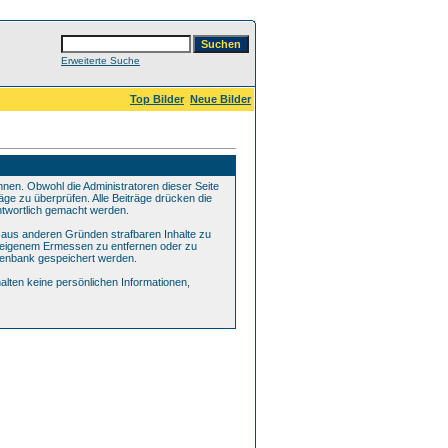
Erweiterte Suche
Top Bilder
Neue Bilder
en. Obwohl die Administratoren dieser Seite
äge zu überprüfen. Alle Beiträge drücken die
ntwortlich gemacht werden.
r aus anderen Gründen strafbaren Inhalte zu
ch eigenem Ermessen zu entfernen oder zu
tenbank gespeichert werden.
lten keine persönlichen Informationen,