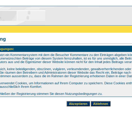
ung
ngungen:
utzt ein Kommentarsystem mit dem die Besucher Kommentare zu den Einträgen abgeben könn
unerwünschten Beiträge von diesem System fernzuhalten, ist es für uns unmöglich, alle Beitr
utors aus und die Eigentümer dieser Website können nicht für den Inhalt jedes Beitrags vera
n sich, keine beleidigenden, obszönen, vulgären, verleumdenden, gewaltverherrlichenden ode
. Sie räumen den Betreibern und Administratoren dieser Website das Recht ein, Beiträge na
 stimmen ausserdem zu, dass die im Rahmen der Registrierung erhobenen Daten in einer Da
erwendet Cookies, um Informationen auf Ihrem Computer zu speichern. Diese Cookies entha
ausschließlich Ihrem Komfort.
ließen der Registrierung stimmen Sie diesen Nutzungsbedingungen zu.