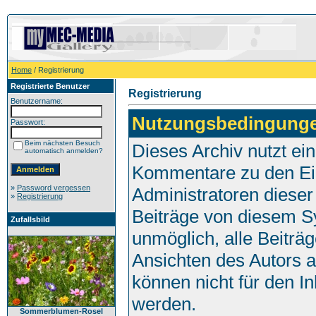
Home
/ Registrierung
Registrierte Benutzer
Registrierung
Benutzername:
Nutzungsbedingung
Passwort:
Beim nächsten Besuch
Dieses Archiv nutzt e
automatisch anmelden?
Kommentare zu den Ei
»
Password vergessen
Administratoren dieser
»
Registrierung
Beiträge von diesem Sy
Zufallsbild
unmöglich, alle Beiträg
Ansichten des Autors 
können nicht für den I
werden.
Sommerblumen-Rosel