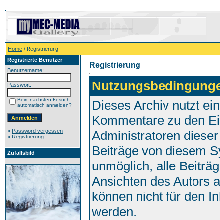
Home
/ Registrierung
Registrierte Benutzer
Registrierung
Benutzername:
Nutzungsbedingung
Passwort:
Beim nächsten Besuch
Dieses Archiv nutzt e
automatisch anmelden?
Kommentare zu den Ei
»
Password vergessen
Administratoren dieser
»
Registrierung
Beiträge von diesem Sy
Zufallsbild
unmöglich, alle Beiträg
Ansichten des Autors 
können nicht für den I
werden.