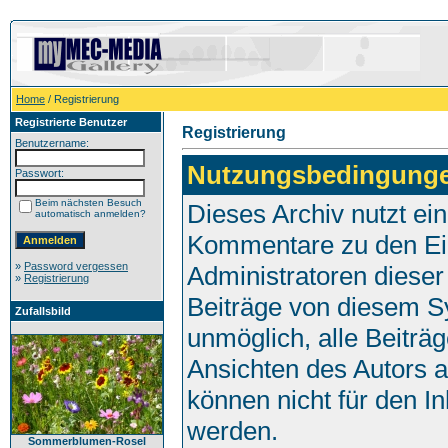
Home
/ Registrierung
Registrierte Benutzer
Registrierung
Benutzername:
Nutzungsbedingung
Passwort:
Beim nächsten Besuch
Dieses Archiv nutzt e
automatisch anmelden?
Kommentare zu den Ei
»
Password vergessen
Administratoren dieser
»
Registrierung
Beiträge von diesem Sy
Zufallsbild
unmöglich, alle Beiträg
Ansichten des Autors 
können nicht für den I
werden.
Sommerblumen-Rosel