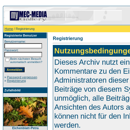
Home
/ Registrierung
Registrierte Benutzer
Registrierung
Benutzername:
Nutzungsbedingung
Passwort:
Beim nächsten Besuch
Dieses Archiv nutzt e
automatisch anmelden?
Kommentare zu den Ei
»
Password vergessen
Administratoren dieser
»
Registrierung
Beiträge von diesem Sy
Zufallsbild
unmöglich, alle Beiträg
Ansichten des Autors 
können nicht für den I
werden.
Eichenblatt-Petra