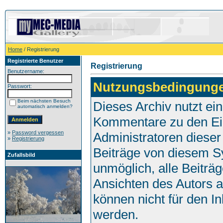
Home
/ Registrierung
Registrierte Benutzer
Registrierung
Benutzername:
Nutzungsbedingung
Passwort:
Beim nächsten Besuch
Dieses Archiv nutzt e
automatisch anmelden?
Kommentare zu den Ei
»
Password vergessen
Administratoren dieser
»
Registrierung
Beiträge von diesem Sy
Zufallsbild
unmöglich, alle Beiträg
Ansichten des Autors 
können nicht für den I
werden.