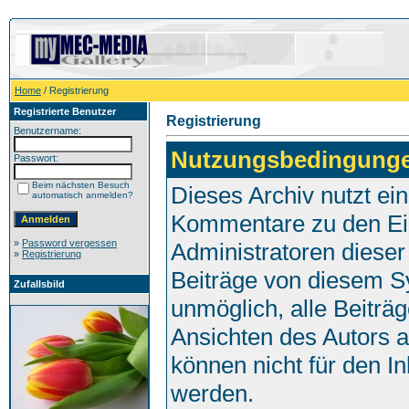
Home
/ Registrierung
Registrierte Benutzer
Registrierung
Benutzername:
Nutzungsbedingung
Passwort:
Beim nächsten Besuch
Dieses Archiv nutzt e
automatisch anmelden?
Kommentare zu den Ei
»
Password vergessen
Administratoren dieser
»
Registrierung
Beiträge von diesem Sy
Zufallsbild
unmöglich, alle Beiträg
Ansichten des Autors 
können nicht für den I
werden.