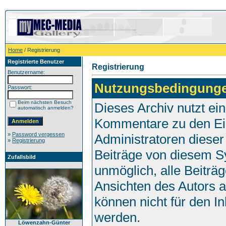
Home
/ Registrierung
Registrierte Benutzer
Registrierung
Benutzername:
Nutzungsbedingung
Passwort:
Beim nächsten Besuch
Dieses Archiv nutzt e
automatisch anmelden?
Kommentare zu den Ei
»
Password vergessen
Administratoren dieser
»
Registrierung
Beiträge von diesem Sy
Zufallsbild
unmöglich, alle Beiträg
Ansichten des Autors 
können nicht für den I
werden.
Löwenzahn-Günter