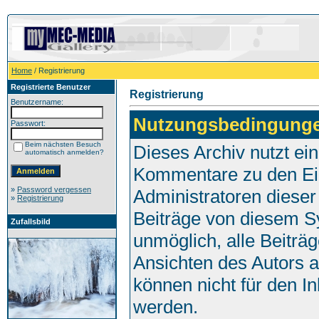
Home
/ Registrierung
Registrierte Benutzer
Registrierung
Benutzername:
Nutzungsbedingung
Passwort:
Beim nächsten Besuch
Dieses Archiv nutzt e
automatisch anmelden?
Kommentare zu den Ei
»
Password vergessen
Administratoren dieser
»
Registrierung
Beiträge von diesem Sy
Zufallsbild
unmöglich, alle Beiträg
Ansichten des Autors 
können nicht für den I
werden.