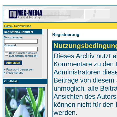
Home
/ Registrierung
Registrierte Benutzer
Registrierung
Benutzername:
Nutzungsbedingun
Passwort:
Beim nächsten Besuch
Dieses Archiv nutzt
automatisch anmelden?
Kommentare zu den E
»
Password vergessen
Administratoren dies
»
Registrierung
Beiträge von diesem S
Zufallsbild
unmöglich, alle Beitr
Ansichten des Autors
können nicht für den 
werden.