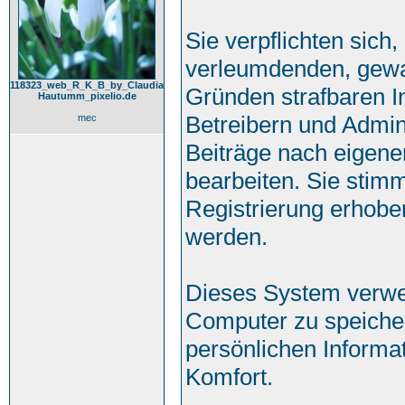
Sie verpflichten sich
verleumdenden, gewa
118323_web_R_K_B_by_Claudia
Gründen strafbaren In
Hautumm_pixelio.de
Betreibern und Admin
mec
Beiträge nach eigen
bearbeiten. Sie sti
Registrierung erhobe
werden.
Dieses System verwe
Computer zu speicher
persönlichen Informa
Komfort.