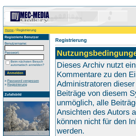
Home
/ Registrierung
Registrierte Benutzer
Registrierung
Benutzername:
Nutzungsbedingung
Passwort:
Beim nächsten Besuch
Dieses Archiv nutzt e
automatisch anmelden?
Kommentare zu den Ei
»
Password vergessen
Administratoren dieser
»
Registrierung
Beiträge von diesem Sy
Zufallsbild
unmöglich, alle Beiträg
Ansichten des Autors 
können nicht für den I
werden.