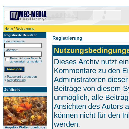
Home
/ Registrierung
Registrierte Benutzer
Registrierung
Benutzername:
Nutzungsbedingung
Passwort:
Beim nächsten Besuch
Dieses Archiv nutzt e
automatisch anmelden?
Kommentare zu den Ei
»
Password vergessen
Administratoren dieser
»
Registrierung
Beiträge von diesem Sy
Zufallsbild
unmöglich, alle Beiträg
Ansichten des Autors 
können nicht für den I
werden.
Angelika Wolter_pixelio.de