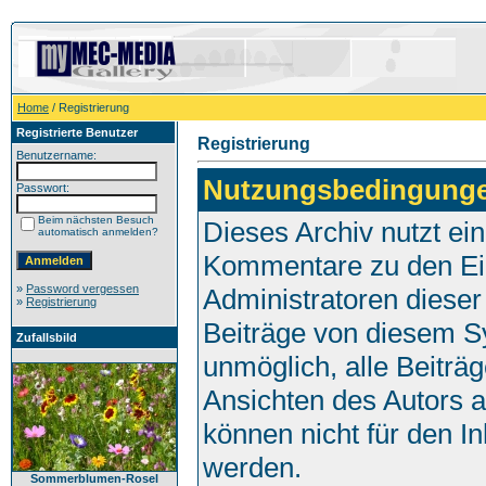
Home
/ Registrierung
Registrierte Benutzer
Registrierung
Benutzername:
Nutzungsbedingung
Passwort:
Beim nächsten Besuch
Dieses Archiv nutzt e
automatisch anmelden?
Kommentare zu den Ei
»
Password vergessen
Administratoren dieser
»
Registrierung
Beiträge von diesem Sy
Zufallsbild
unmöglich, alle Beiträg
Ansichten des Autors 
können nicht für den I
werden.
Sommerblumen-Rosel