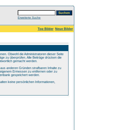
Erweiterte Suche
Top Bilder
Neue Bilder
en. Obwohl die Administratoren dieser Seite
äge zu überprüfen. Alle Beiträge drücken die
ntwortlich gemacht werden.
r aus anderen Gründen strafbaren Inhalte zu
ch eigenem Ermessen zu entfernen oder zu
tenbank gespeichert werden.
lten keine persönlichen Informationen,