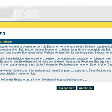
ung
ngungen:
utzt ein Kommentarsystem mit dem die Besucher Kommentare zu den Einträgen abgeben könn
unerwünschten Beiträge von diesem System fernzuhalten, ist es für uns unmöglich, alle Beitr
utors aus und die Eigentümer dieser Website können nicht für den Inhalt jedes Beitrags vera
n sich, keine beleidigenden, obszönen, vulgären, verleumdenden, gewaltverherrlichenden ode
. Sie räumen den Betreibern und Administratoren dieser Website das Recht ein, Beiträge na
 stimmen ausserdem zu, dass die im Rahmen der Registrierung erhobenen Daten in einer Da
erwendet Cookies, um Informationen auf Ihrem Computer zu speichern. Diese Cookies entha
ausschließlich Ihrem Komfort.
ließen der Registrierung stimmen Sie diesen Nutzungsbedingungen zu.