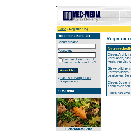
Home
/ Registrierung
Registrierte Benutzer
Registrier
Benutzername:
Nutzungsbedi
Passwort:
Dieses Archiv n
versuchen, alle 
Beim nächsten Besuch
Ansichten des A
automatisch anmelden?
Sie verpflichte
veröffentlichen
bearbeiten. Sie
»
Password vergessen
»
Registrierung
Dieses System v
sondern dienen 
Zufallsbild
Durch das Absch
Eichenblatt-Petra