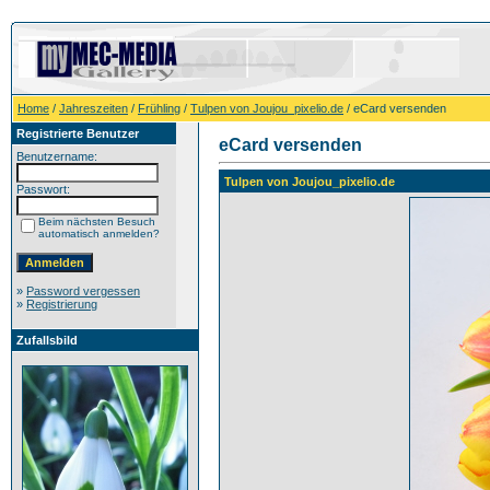
Home
/
Jahreszeiten
/
Frühling
/
Tulpen von Joujou_pixelio.de
/ eCard versenden
Registrierte Benutzer
eCard versenden
Benutzername:
Tulpen von Joujou_pixelio.de
Passwort:
Beim nächsten Besuch
automatisch anmelden?
»
Password vergessen
»
Registrierung
Zufallsbild