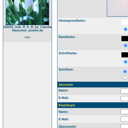
Hintergrundfarbe:
118323_web_R_K_B_by_Claudia
Hautumm_pixelio.de
Randfarbe:
mec
Schriftfarbe:
Schriftart:
Absender
Name:
E-Mail:
Empfänger
Name:
E-Mail:
Überschrift: