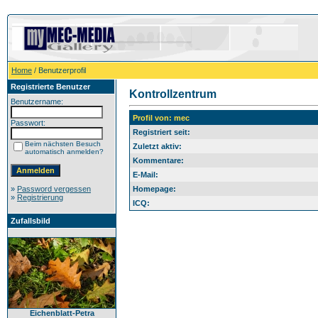
Home
/ Benutzerprofil
Registrierte Benutzer
Kontrollzentrum
Benutzername:
Profil von: mec
Passwort:
Registriert seit:
Beim nächsten Besuch
Zuletzt aktiv:
automatisch anmelden?
Kommentare:
E-Mail:
»
Password vergessen
Homepage:
»
Registrierung
ICQ:
Zufallsbild
Eichenblatt-Petra