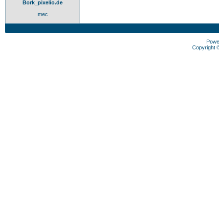
Bork_pixelio.de
mec
Powe
Copyright