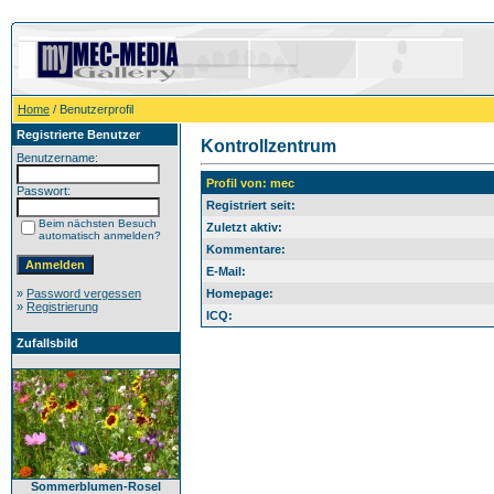
Home
/ Benutzerprofil
Registrierte Benutzer
Kontrollzentrum
Benutzername:
Profil von: mec
Passwort:
Registriert seit:
Beim nächsten Besuch
Zuletzt aktiv:
automatisch anmelden?
Kommentare:
E-Mail:
»
Password vergessen
Homepage:
»
Registrierung
ICQ:
Zufallsbild
Sommerblumen-Rosel