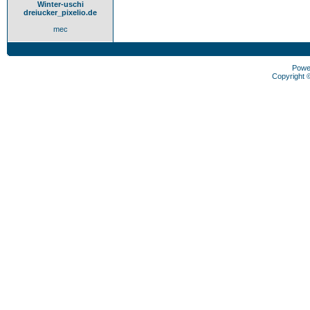
Winter-uschi
dreiucker_pixelio.de
mec
Powe
Copyright