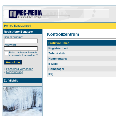
Home
/ Benutzerprofil
Registrierte Benutzer
Kontrollzentrum
Benutzername:
Profil von: mec
Passwort:
Registriert seit:
Beim nächsten Besuch
Zuletzt aktiv:
automatisch anmelden?
Kommentare:
E-Mail:
»
Password vergessen
Homepage:
»
Registrierung
ICQ:
Zufallsbild