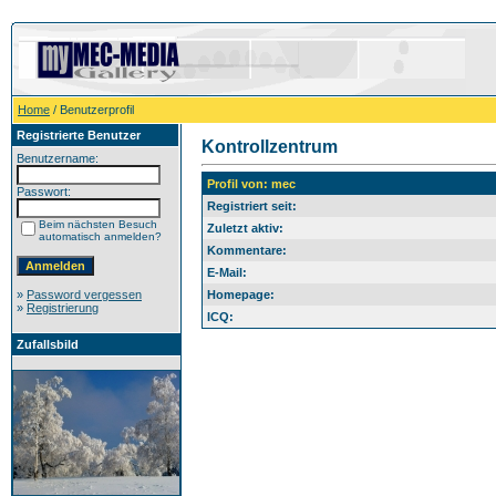
Home
/ Benutzerprofil
Registrierte Benutzer
Kontrollzentrum
Benutzername:
Profil von: mec
Passwort:
Registriert seit:
Beim nächsten Besuch
Zuletzt aktiv:
automatisch anmelden?
Kommentare:
E-Mail:
»
Password vergessen
Homepage:
»
Registrierung
ICQ:
Zufallsbild