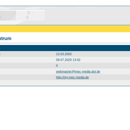
ntrum
c
:
13.03.2002
09.07.2020 13:02
0
webmaster@mec-media dot de
http://my.mec-media.de