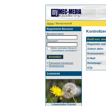
Home
/ Benutzerprofil
Registrierte Benutzer
Kontrollze
Benutzername:
Profil von: me
Passwort:
Registriert seit
Beim nächsten Besuch
Zuletzt aktiv:
automatisch anmelden?
Kommentare:
E-Mail:
»
Password vergessen
Homepage:
»
Registrierung
ICQ:
Zufallsbild
Löwenzahn-Günter