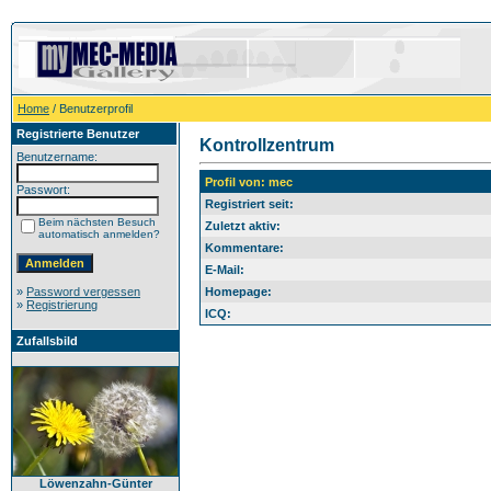
Home
/ Benutzerprofil
Registrierte Benutzer
Kontrollzentrum
Benutzername:
Profil von: mec
Passwort:
Registriert seit:
Beim nächsten Besuch
Zuletzt aktiv:
automatisch anmelden?
Kommentare:
E-Mail:
»
Password vergessen
Homepage:
»
Registrierung
ICQ:
Zufallsbild
Löwenzahn-Günter