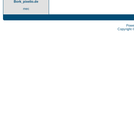
Bork_pixelio.de
mec
Powe
Copyright