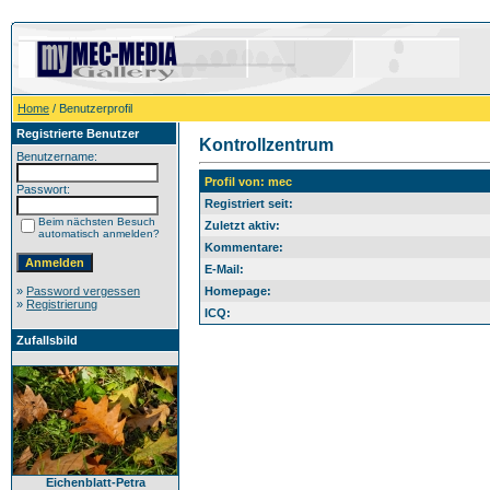
Home
/ Benutzerprofil
Registrierte Benutzer
Kontrollzentrum
Benutzername:
Profil von: mec
Passwort:
Registriert seit:
Beim nächsten Besuch
Zuletzt aktiv:
automatisch anmelden?
Kommentare:
E-Mail:
»
Password vergessen
Homepage:
»
Registrierung
ICQ:
Zufallsbild
Eichenblatt-Petra