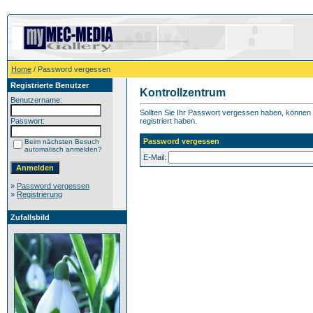
Home
/ Password vergessen
Registrierte Benutzer
Kontrollzentrum
Benutzername:
Sollten Sie Ihr Passwort vergessen haben, können S
Passwort:
registriert haben.
Password vergessen
Beim nächsten Besuch
automatisch anmelden?
E-Mail:
»
Password vergessen
»
Registrierung
Zufallsbild