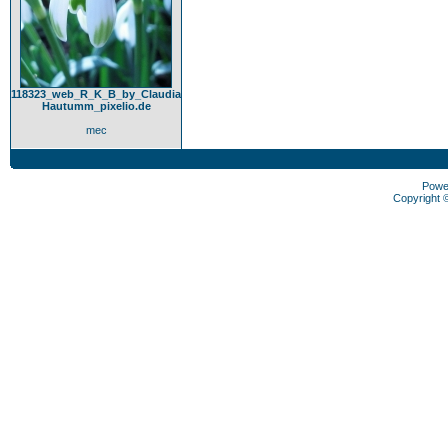
118323_web_R_K_B_by_Claudia
Hautumm_pixelio.de
mec
Powe
Copyright