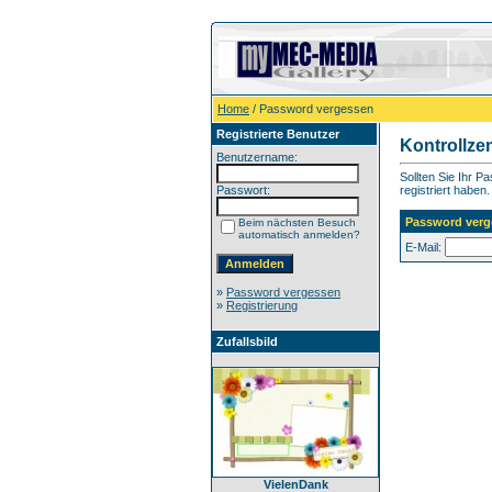
Home
/ Password vergessen
Registrierte Benutzer
Kontrollze
Benutzername:
Sollten Sie Ihr P
Passwort:
registriert haben.
Password verg
Beim nächsten Besuch
automatisch anmelden?
E-Mail:
»
Password vergessen
»
Registrierung
Zufallsbild
VielenDank