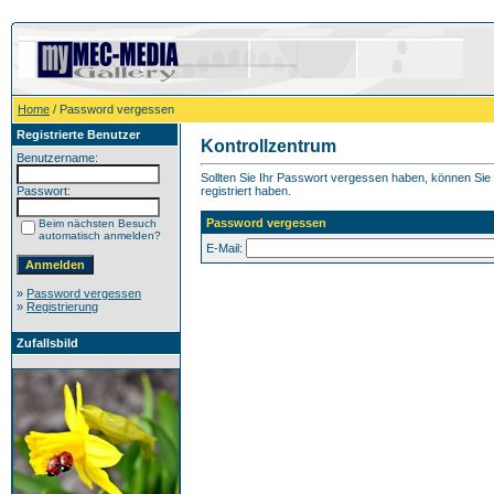
Home
/ Password vergessen
Registrierte Benutzer
Kontrollzentrum
Benutzername:
Sollten Sie Ihr Passwort vergessen haben, können Sie h
Passwort:
registriert haben.
Password vergessen
Beim nächsten Besuch
automatisch anmelden?
E-Mail:
»
Password vergessen
»
Registrierung
Zufallsbild