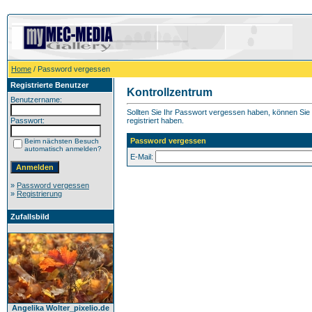
Home
/ Password vergessen
Registrierte Benutzer
Kontrollzentrum
Benutzername:
Sollten Sie Ihr Passwort vergessen haben, können Sie h
Passwort:
registriert haben.
Password vergessen
Beim nächsten Besuch
automatisch anmelden?
E-Mail:
»
Password vergessen
»
Registrierung
Zufallsbild
Angelika Wolter_pixelio.de